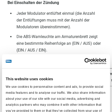
Bei Einschalten der
Zündung
Jeder Modulator entlüftet einmal (die Anzahl
der
Entlüftungen
muss mit der Anzahl der
Modulatoren übereinstimmen).
Die ABS-Warnleuchte am Armaturenbrett zeigt
eine bestimmte Reihenfolge an (EIN / AUS) oder
(EIN / AUS / EIN).
Wenn nicht
, prüfen Sie die
Spannungsversorgung
:
Testpunkte
Erwarteter
Gem
Bedingungen
This website uses cookies
Wert
(Mit einer 21W Lampe)
We use cookies to personnalise content and ads, to provide social
media features and to analyse our traffic. We also share information
about your use of our site with our social media, advertising and
analytics partners who may combine it with other information that
you’ve provided to them or that they’ve collected from your use of