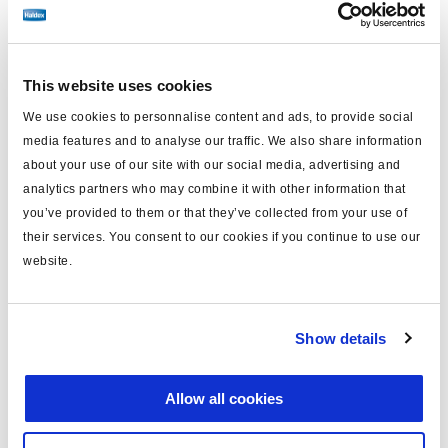
Orifice 3
Echappement
This website uses cookies
Vue en coupe
We use cookies to personnalise content and ads, to provide social
media features and to analyse our traffic. We also share information
about your use of our site with our social media, advertising and
analytics partners who may combine it with other information that
you’ve provided to them or that they’ve collected from your use of
their services. You consent to our cookies if you continue to use our
website.
1, 12 -
Reservoir
21, 22-
Show details
Suspension
Allow all cookies
23 - Supply
3 - Exhaust