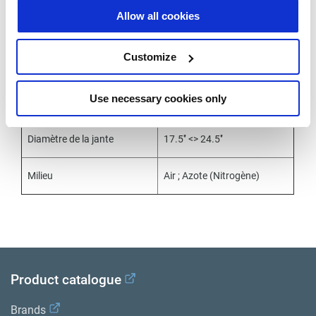
Allow all cookies
Capteur d'unité de roue
Caractéristiques
Customize
(WUS)
Use necessary cookies only
Fixation
Par sangle
Diamètre de la jante
17.5'’ <> 24.5'’
Milieu
Air ; Azote (Nitrogène)
Product catalogue
Brands