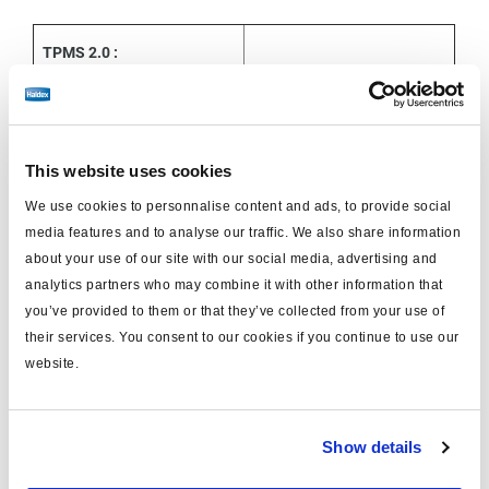
TPMS 2.0 :
Caractéristiques
Caractéristiques
électroniques
Masse totale
143g
This website uses cookies
We use cookies to personnalise content and ads, to provide social
Dimensions (L x L x H )
118 x 98 x 57 mm
media features and to analyse our traffic. We also share information
about your use of our site with our social media, advertising and
Connecteur femelle
TE 1-1418469-1
analytics partners who may combine it with other information that
you’ve provided to them or that they’ve collected from your use of
their services. You consent to our cookies if you continue to use our
Indice de protection
IPx9K
website.
Type de montage RCU
Sur support
Show details
Câblage
Faisceau Haldex