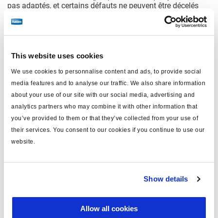
pas adaptés, et certains défauts ne peuvent être décelés
que sur le terrain », poursuit Charlotte Wall.
« Sur la route, nous pouvons par exemple observer une
usure irrégulière des plaquettes, ajoute-t-elle. Il faut alors
considérer l’installation dans son intégralité, et pas
This website uses cookies
seulement le frein, car ce dernier n’est pas toujours en
cause. »
We use cookies to personnalise content and ads, to provide social
media features and to analyse our traffic. We also share information
Charlotte Wall travaille depuis plus de 25 ans chez Haldex,
où elle a exercé diverses fonctions, allant de la logistique à
about your use of our site with our social media, advertising and
la R&D. Forte de cette vaste expérience, elle a une
analytics partners who may combine it with other information that
connaissance approfondie des défis et des opportunités
you’ve provided to them or that they’ve collected from your use of
rencontrés dans le développement des systèmes de
their services. You consent to our cookies if you continue to use our
freinage. Dans ses fonctions actuelles, elle supervise la
gestion des produits et des projets d’Haldex ainsi que de
website.
SAF-Holland en Europe(Suite à l’acquisition d’Haldex par le
groupe SAF-Holland).
En adaptant son système ModulT au marché des
Show details
véhicules moteurs, Haldex franchit un pas supplémentaire
dans sa mission de fournir des solutions de freinage plus
efficaces et plus légères à l’ensemble du secteur des
Allow all cookies
véhicules utilitaires.