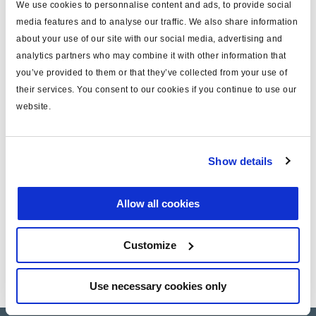
We use cookies to personnalise content and ads, to provide social
media features and to analyse our traffic. We also share information
Le mécanisme du frein à disque pneumatique Haldex
about your use of our site with our social media, advertising and
ModulT comporte une fonction mécanique appelée
analytics partners who may combine it with other information that
limiteur de couple. Le déclic du limiteur de couple peut
you’ve provided to them or that they’ve collected from your use of
naturellement se produire lorsque les freins sont
their services. You consent to our cookies if you continue to use our
actionnés après le montage de nouvelles plaquettes de
website.
ion
frein. Toutefois, le simple fait de monter des plaquettes
neuves ne garantit pas que le déclic se produira. Une
fois que les nouvelles plaquettes sont rodées et que la
Show details
forte compression a été réduite, il est peu probable
qu'un déclic du limiteur de couple soit nécessaire ou
Allow all cookies
audible à l'avenir.
Ces informations sont disponibles dans le
Product
Customize
bulletin (PB DB 029L)
Use necessary cookies only