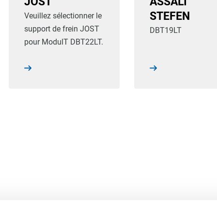
JOST
ASSALI
STEFEN
Veuillez sélectionner le
support de frein JOST
DBT19LT
pour ModulT DBT22LT.