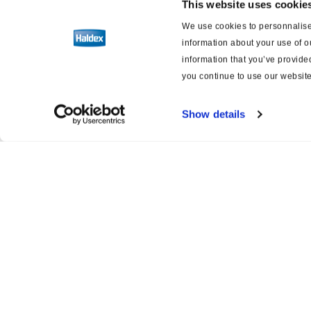
This website uses cookie
Maintenance
We use cookies to personnalise 
information about your use of o
PWS/PWIS
information that you’ve provided
you continue to use our website
Outillage spécifique
Show details
Documentation
Régleurs de frein
automatiques
Logiciels
Schémas de câblage pour les freins
et la suspension
Product catalogue
Servi