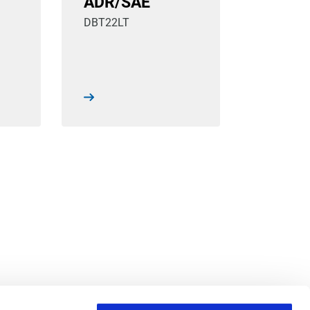
ADR/SAE
DBT22LT