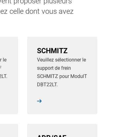
vent proposer plusieurs
ez celle dont vous avez
SCHMITZ
r le
Veuillez sélectionner le
F
support de frein
LT.
SCHMITZ pour ModulT
DBT22LT.