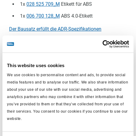
1x
028 525 709_M
Etikett für ABS
1x
006 700 128_M
ABS 4.0-Etikett
Der Bausatz erfüllt die ADR-Spezifikationen
Stromkabel für Ihre Anwendung
This website uses cookies
We use cookies to personnalise content and ads, to provide social
ISO 7638 zu Power-A - Anhänger
media features and to analyse our traffic. We also share information
about your use of our site with our social media, advertising and
ISO 7638 Stecker
analytics partners who may combine it with other information that
you’ve provided to them or that they’ve collected from your use of
EB+ 4.0 Power-A plug
their services. You consent to our cookies if you continue to use our
website.
7 pins