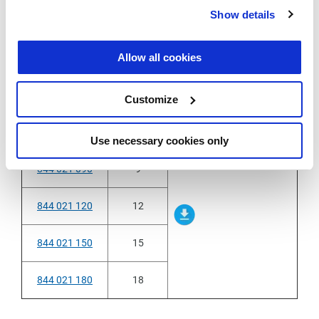
Show details
Allow all cookies
Alle Varianten erfüllen die ADR Spezifikationen
Customize
Weitere Informationen und Diagnose
Artikelnummer
Länge (m)
Technische Zeichnung
Use necessary cookies only
844 021 090
9
844 021 120
12
844 021 150
15
844 021 180
18