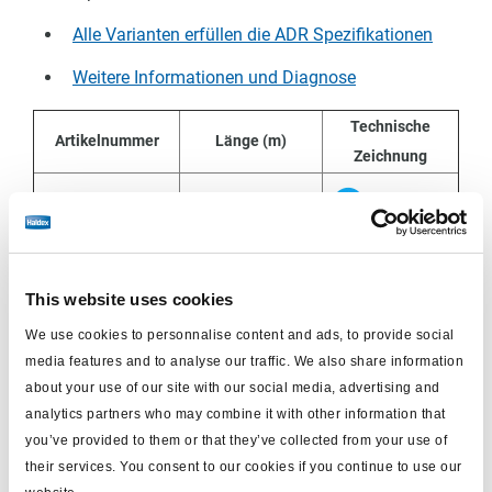
Alle Varianten erfüllen die ADR Spezifikationen
Weitere Informationen und Diagnose
Technische
Artikelnummer
Länge (m)
Zeichnung
364 594 021
12,5
Zusätzliche Teile für die Nachrüstung
This website uses cookies
von MGX
We use cookies to personnalise content and ads, to provide social
media features and to analyse our traffic. We also share information
Das MGX MCER-Ventil beinhaltet ursprünglich die
about your use of our site with our social media, advertising and
automatische Notbremsfunktion. Wenn Sie ein neues
analytics partners who may combine it with other information that
you’ve provided to them or that they’ve collected from your use of
ABS-System installieren, müssen Sie ein
their services. You consent to our cookies if you continue to use our
Anhängerbremsventil installieren, um diese Funktion