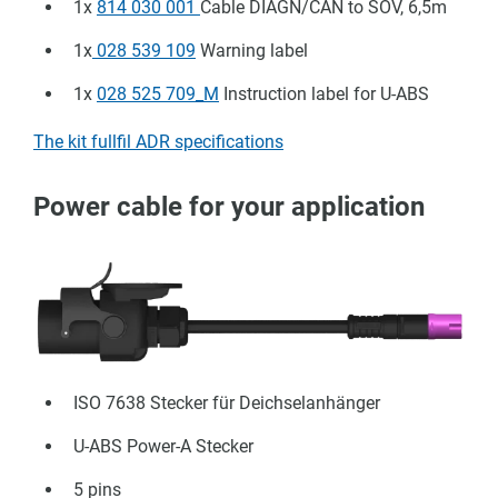
1x
814 030 001
Cable DIAGN/CAN to SOV, 6,5m
1x
028 539 109
Warning label
1x
028 525 709_M
Instruction label for U-ABS
The kit fullfil ADR specifications
Power cable for your application
ISO 7638
Stecker für
Deichselanhänger
U-ABS Power-A
Stecker
5 pins