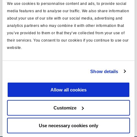
We use cookies to personnalise content and ads, to provide social
Im Mechanismus der Haldex ModulT Druckluft-
media features and to analyse our traffic. We also share information
Scheibenbremse gibt es eine mechanische Funktion,
about your use of our site with our social media, advertising and
die Drehmomentbegrenzer genannt wird. Das Klicken
analytics partners who may combine it with other information that
des Drehmomentbegrenzers kann natürlich auftreten,
you’ve provided to them or that they’ve collected from your use of
wenn die Bremsen betätigt werden, nachdem neue
their services. You consent to our cookies if you continue to use our
Bremsbeläge montiert wurden. Der einfache Einbau
website.
neuer Beläge ist jedoch keine Garantie dafür, dass das
Klicken auftritt. Sobald die neuen Beläge eingefahren
sind und die hohe Kompression reduziert wurde, ist es
Show details
unwahrscheinlich, dass das Klicken des
Drehmomentbegrenzers in Zukunft notwendig oder
Allow all cookies
hörbar sein wird.
Customize
Diese Informationen finden Sie unter
Product bulletin
(PB DB 029L)
Use necessary cookies only