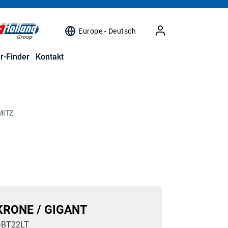
Europe - Deutsch
r-Finder
Kontakt
MITZ
KRONE / GIGANT
DBT22LT