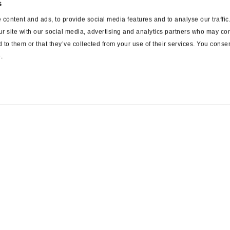
s
content and ads, to provide social media features and to analyse our traffi
ur site with our social media, advertising and analytics partners who may com
 to them or that they’ve collected from your use of their services. You consen
.
ces
Suppliers