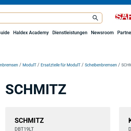
Guide
Haldex Academy
Dienstleistungen
Newsroom
Partne
benbremsen
ModulT
Ersatzteile für ModulT
Scheibenbremsen
SCH
SCHMITZ
SCHMITZ
DBT19LT