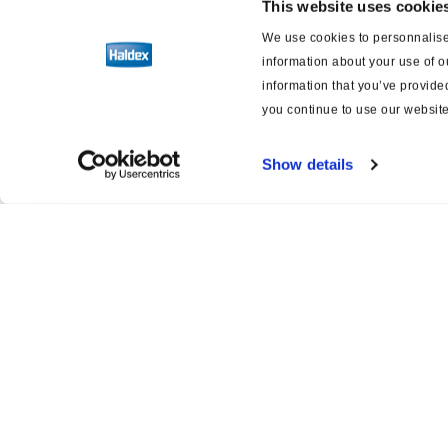
This website uses cookie
PWS/PWIS
We use cookies to personnalise 
information about your use of o
Werkzeuge
information that you’ve provided
you continue to use our website
Dokumentation
Show details
Gestängesteller
Software
Schaltpläne für Bremsen und
Aufhängung
Product catalogue
Servi