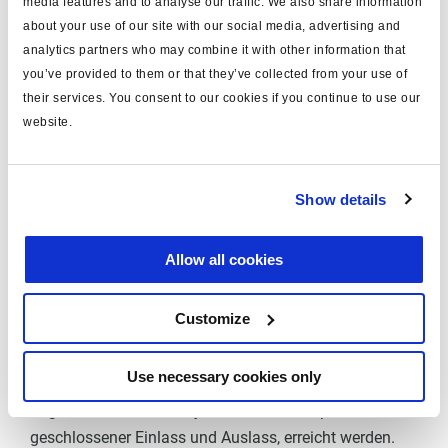
Überprüfen und Einstellen der
media features and to analyse our traffic. We also share information
about your use of our site with our social media, advertising and
Voreilung
und Löseventil
analytics partners who may combine it with other information that
you’ve provided to them or that they’ve collected from your use of
their services. You consent to our cookies if you continue to use our
Anhängerbremsventile mit einer Voreilungsvorrichtung
website.
können so eingestellt werden, dass im
Teilbremsbereich der Druck an den Anschlüssen 2
gegenüber dem Druck am Anschluss 4 von pe = 0 ...
Show details
0,5 bar erhöht wird.
Abhängig von der eingestellten Federkraft an der
Allow all cookies
Voreilungsvorrichtung wird die Druckluft in den
Anschlüssen 2 über ein Bohrung unter die gesamte
Customize
Oberfläche des Steuerkolbens geleitet, nachdem ein
erhöhter Druck in den Anschlüssen 2 erreicht wurde
Use necessary cookies only
und nachdem die Ventilplatte der Voreilungvoorichtung
angehoben wurde. Erst jetzt kann die Endposition, d. h.
geschlossener Einlass und Auslass, erreicht werden.