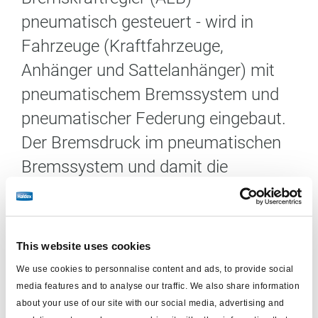
pneumatisch gesteuert - wird in
Fahrzeuge (Kraftfahrzeuge,
Anhänger und Sattelanhänger) mit
pneumatischem Bremssystem und
pneumatischer Federung eingebaut.
Der Bremsdruck im pneumatischen
Bremssystem und damit die
Bremskraft wird entsprechend dem
statischen Beladungszustand des
jeweiligen Fahrzeuges geregelt. Bei
This website uses cookies
Veränderung des statischen
We use cookies to personnalise content and ads, to provide social
Ladezustandes ändert sich bei
media features and to analyse our traffic. We also share information
about your use of our site with our social media, advertising and
pneumatisch gefederten Fahrzeugen