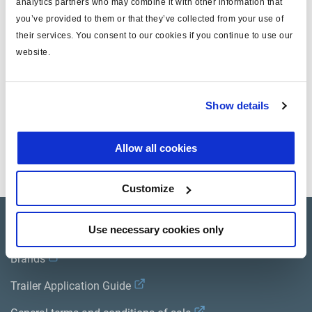
analytics partners who may combine it with other information that
über das Luftfederventil stufenlos der
you’ve provided to them or that they’ve collected from your use of
their services. You consent to our cookies if you continue to use our
Druck in den Luftfederbälgen.
website.
Dieser Druck wird gleichzeitig zur Ansteuerung der
Anschlüsse 41, 42 des ALBs verwendet. Das effektive,
Show details
leicht in der Werkstatt nachvollziehbare,
Druckverhältnis iR = pe 1:pe 2 ist der praktische
Allow all cookies
Bezugspunkt für die Einstellungen.
Customize
Product catalogue
Use necessary cookies only
Brands
Trailer Application Guide