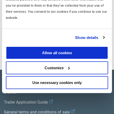
Betriebsbremsen
Federspeicherbremsen
DCV
ABS
you’ve provided to them or that they’ve collected from your use of
their services. You consent to our cookies if you continue to use our
(Zweiwegeventil)
website.
BETÄTIGT **
NICHT BETÄTIGT
AKTIV
-
Show details
Allow all cookies
** = automatische Funktion
Customize
Product catalogue
Use necessary cookies only
Brands
Trailer Application Guide
General terms and conditions of sale