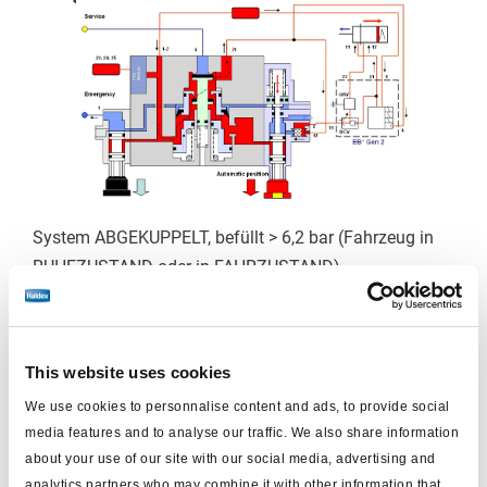
System
ABGEKUPPELT,
befüllt
> 6,2 bar (Fahrzeug in
RUHE
ZU
STAND oder in FAHRZUSTAND)
Das
Park
ventil wird automatisch in den Parkmodus
geschaltet, aber die Betriebsbremsen werden
über
TrCM
+, über EB+
und über das Zweiwegeventil der
This website uses cookies
EB+ betätigt.
We use cookies to personnalise content and ads, to provide social
media features and to analyse our traffic. We also share information
about your use of our site with our social media, advertising and
analytics partners who may combine it with other information that