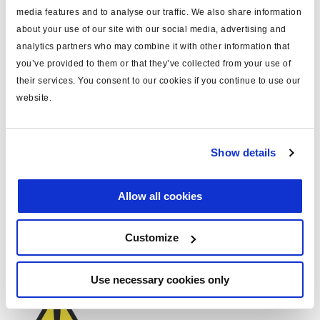
844 001 180
18
media features and to analyse our traffic. We also share information
about your use of our site with our social media, advertising and
analytics partners who may combine it with other information that
Pièces supplémentaires pour
you’ve provided to them or that they’ve collected from your use of
l'adaptation du MGX
their services. You consent to our cookies if you continue to use our
website.
La valve MGX MCER comprend à l'origine la fonction
de freinage d'urgence automatique. Lors de
Show details
l'installation d'un nouveau système ABS, vous devez
installer une valve relais d'urgence pour réaliser cette
Allow all cookies
fonction.
Valve Relais d'Urgence
351 008 122
Customize
Use necessary cookies only