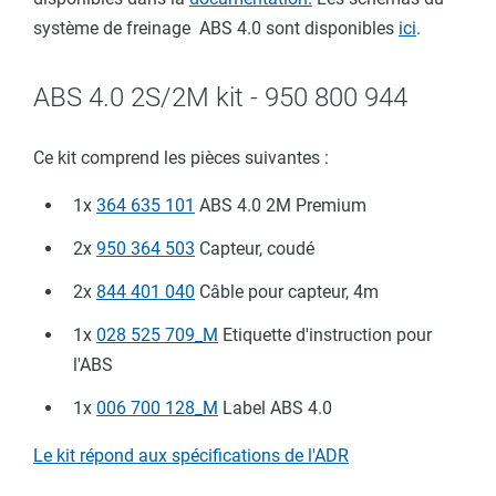
système de freinage ABS 4.0 sont disponibles
ici
.
ABS 4.0 2S/2M kit - 950 800 944
Ce kit comprend les pièces suivantes :
, ADR
1x
364 635 101
ABS 4.0 2M Premium
2x
950 364 503
Capteur, coudé
2x
844 401 040
Câble pour capteur, 4m
1x
028 525 709_M
Etiquette d'instruction pour
l'ABS
1x
006 700 128_M
Label ABS 4.0
Le kit répond aux spécifications de l'ADR