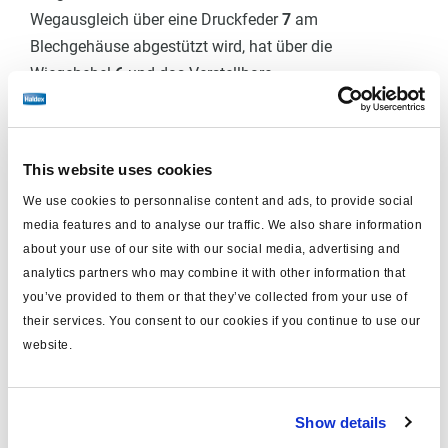
Wegausgleich über eine Druckfeder
7
am
Blechgehäuse abgestützt wird, hat über die
Wiegehebel
6
und das Verstellbare
Gleitstück
8
kraftschlüssige Verbindung mit dem
Druckstück.
This website uses cookies
Eine vom Steuerhebel ausgeführte Wegänderung nach
oben bzw. nach unten bewirkt ein Verschieben des
We use cookies to personnalise content and ads, to provide social
Gleitstückes
8
und ändert somit das wirksame
media features and to analyse our traffic. We also share information
Übersetzungsverhältnisses zwischen
about your use of our site with our social media, advertising and
analytics partners who may combine it with other information that
Bremskolben
1
und Wiegekolben
4
.
you’ve provided to them or that they’ve collected from your use of
In Stellung „Leer" kann der eingesteuerte Druck P1 zum
their services. You consent to our cookies if you continue to use our
website.
ausgesteuerten Druck P2 im Regelverhältnis 6:1
gemindert werden.
Jedes Regelverhältnis zwischen „Leer" und „Beladen"
Show details
ist stufenlos einstellbar.