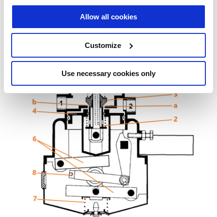
Allow all cookies
In der Lösestellung schließt der
Doppelventilkegel
3
den Einlasssitz
b
; Anschluss 2 hat
Customize
über den offenen Auslasssitz
a
Verbindung mit der
Atmosphäre.
Use necessary cookies only