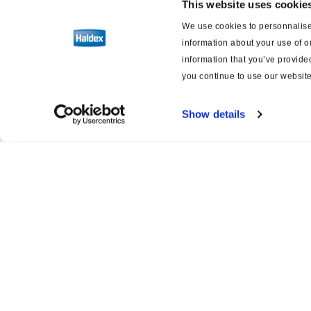
This website uses cookie
We use cookies to personnalise 
Válvulas de
estacionamiento y
information about your use of o
maniobra
information that you’ve provided
you continue to use our website
TrCM | Trailer Control
Module
Show details
TrCM+ | Safe Parking
TEM | Safe Parking
TEM+
Válvula de liberación
rápida
Product catalogue
Servi